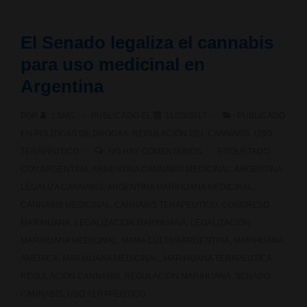
punto
El Senado legaliza el cannabis
de
para uso medicinal en
legalizar
Argentina
el
POR
LSMC
PUBLICADO EL
31/03/2017
PUBLICADO
cannabis
EN
POLÍTICAS DE DROGAS
,
REGULACIÓN DEL CANNABIS
,
USO
TERAPÉUTICO
NO HAY COMENTARIOS
ETIQUETADO
recreativo
CON
ARGENTINA
,
ARGENTINA CANNABIS MEDICINAL
,
ARGENTINA
LEGALIZA CANNABIS
,
ARGENTINA MARIHUANA MEDICINAL
,
CANNABIS MEDICINAL
,
CANNABIS TERAPEUTICO
,
CONGRESO
MARIHUANA
,
LEGALIZACION MARIHUANA
,
LEGALIZACION
MARIHUANA MEDICINAL
,
MAMA CULTIVA ARGENTINA
,
MARIHUANA
AMERICA
,
MARIHUANA MEDICINAL
,
MARIHUANA TERAPEUTICA
,
REGULACION CANNABIS
,
REGULACION MARIHUANA
,
SENADO
CANNABIS
,
USO TERAPEUTICO