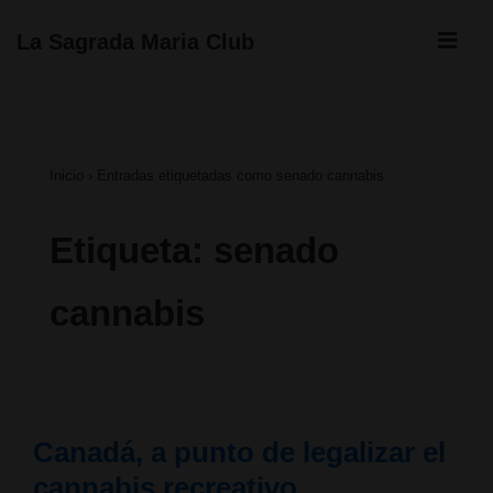
↓
ME
La Sagrada Maria Club
Saltar
Navegación
al
principal
contenido
Inicio
›
Entradas etiquetadas como senado cannabis
principal
Etiqueta:
senado
cannabis
Canadá, a punto de legalizar el
cannabis recreativo