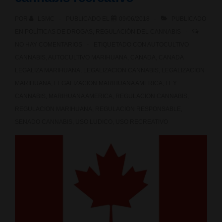
POR
LSMC
PUBLICADO EL
09/06/2018
PUBLICADO
EN
POLÍTICAS DE DROGAS
,
REGULACIÓN DEL CANNABIS
NO HAY COMENTARIOS
ETIQUETADO CON
AUTOCULTIVO
CANNABIS
,
AUTOCULTIVO MARIHUANA
,
CANADA
,
CANADA
LEGALIZA MARIHUANA
,
LEGALIZACION CANNABIS
,
LEGALIZACION
MARIHUANA
,
LEGALIZACION MARIHUANA AMERICA
,
LEY
CANNABIS
,
MARIHUANA AMERICA
,
REGULACION CANNABIS
,
REGULACION MARIHUANA
,
REGULACION RESPONSABLE
,
SENADO CANNABIS
,
USO LUDICO
,
USO RECREATIVO