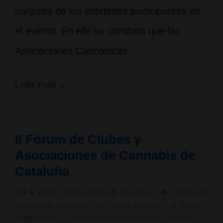
conjunta de las entidades participantes en
el evento. En ella se constata que las
Asociaciones Cannábicas …
II
Leer más »
Declaración
de
II Fòrum de Clubes y
Bellaterra.
Asociaciones de Cannabis de
Por
Cataluña
un
POR
LSMC
PUBLICADO EL
20/11/2018
PUBLICADO
cannabis
EN
FERIA DEL CANNABIS
,
POLÍTICAS DE DROGAS
NO HAY
COMENTARIOS
ETIQUETADO CON
ASOCIACION CANNABIS
,