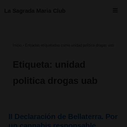
↓
ME
La Sagrada Maria Club
Saltar
Navegación
al
principal
contenido
Inicio
›
Entradas etiquetadas como unidad politica drogas uab
principal
Etiqueta:
unidad
politica drogas uab
II Declaración de Bellaterra. Por
un cannabis responsable