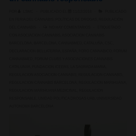
POR
LSMC
PUBLICADO EL
11/12/2018
PUBLICADO
EN
FERIA DEL CANNABIS
,
POLÍTICAS DE DROGAS
,
REGULACIÓN
DEL CANNABIS
NO HAY COMENTARIOS
ETIQUETADO
CON
ASOCIACION CANNABIS
,
ASOCIACION CANNABIS
BARCELONA
,
BARCELONA
,
CANNABMED
,
CATALUÑA
,
CSC
,
DECLARACION BELLATERRA
,
ESPAÑA
,
FORO CANNABICO
,
FORUM
CANNABMED
,
FORUM CLUBS Y ASOCIACIONES CANNABIS
CATALUNYA
,
FUNDACION ICEERS
,
LA SAGRADA MARIA
,
REGULACION ASOCIACION CANNABIS
,
REGULACION CANNABIS
,
REGULACION CANNABIS BARCELONA
,
REGULACION MARIHUANA
,
REGULACION MARIHUANA MEDICINAL
,
REGULACION
RESPONSABLE
,
UNIDAD POLITICA DROGAS UAB
,
UNIVERSIDAD
AUTONOMA BARCELONA