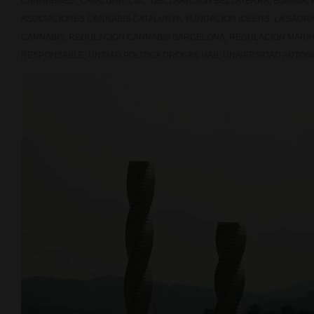
CANNABMED
,
CATALUÑA
,
CSC
,
DECLARACION BELLATERRA
,
ESPAÑA
,
ASOCIACIONES CANNABIS CATALUNYA
,
FUNDACION ICEERS
,
LA SAGR
CANNABIS
,
REGULACION CANNABIS BARCELONA
,
REGULACION MARI
RESPONSABLE
,
UNIDAD POLITICA DROGAS UAB
,
UNIVERSIDAD AUTO