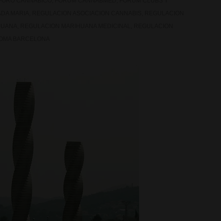
FORO CANNABICO
,
FORUM CANNABMED
,
FORUM CLUBS Y
ADA MARIA
,
REGULACION ASOCIACION CANNABIS
,
REGULACION
HUANA
,
REGULACION MARIHUANA MEDICINAL
,
REGULACION
NOMA BARCELONA