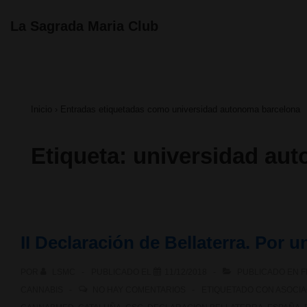
↓
Navegación
La Sagrada Maria Club
principal
Saltar
al
contenido
Inicio
›
Entradas etiquetadas como universidad autonoma barcelona
principal
Etiqueta:
universidad au
II Declaración de Bellaterra. Por 
POR
LSMC
PUBLICADO EL
11/12/2018
PUBLICADO EN
F
CANNABIS
NO HAY COMENTARIOS
ETIQUETADO CON
ASOCIA