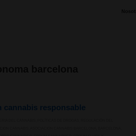
Nosot
tonoma barcelona
un cannabis responsable
ERIA DEL CANNABIS
,
POLÍTICAS DE DROGAS
,
REGULACIÓN DEL
CION CANNABIS
,
ASOCIACION CANNABIS BARCELONA
,
BARCELONA
,