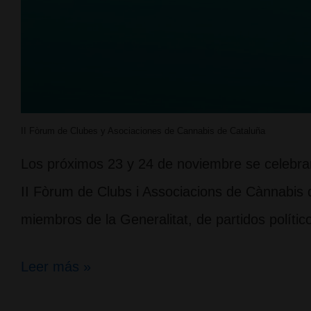
II Fòrum de Clubes y Asociaciones de Cannabis de Cataluña
Los próximos 23 y 24 de noviembre se celebrar
II Fòrum de Clubs i Associacions de Cànnabis 
miembros de la Generalitat, de partidos políti
II
Leer más »
Fòrum