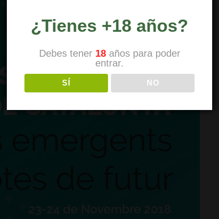
¿Tienes +18 años?
Debes tener
18
años para poder
entrar.
SÍ
NO