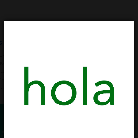
s de Cannabis de Cataluña
ERIA DEL CANNABIS
,
POLÍTICAS DE DROGAS
NO HAY
ION CANNABIS BARCELONA
,
BARCELONA
,
CANNABIS CLUB
,
FEDERACION ASOCIACIONES CANNABIS CATALUNYA
,
FEDERACION
Y ASOCIACIONES CANNABIS CATALUNYA
,
FUNDACION ICEERS
,
UB
,
UNIDAD POLITICA DROGAS UAB
,
UNIVERSIDAD AUTONOMA