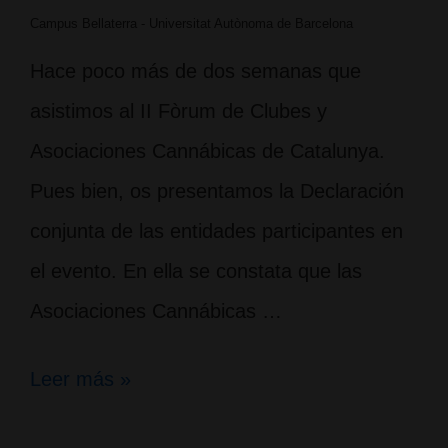
Campus Bellaterra - Universitat Autònoma de Barcelona
Hace poco más de dos semanas que
asistimos al II Fòrum de Clubes y
Asociaciones Cannábicas de Catalunya.
Pues bien, os presentamos la Declaración
conjunta de las entidades participantes en
el evento. En ella se constata que las
Asociaciones Cannábicas …
II
Leer más »
Declaración