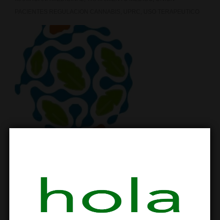
PACIENTES REGULACION CANNABIS
,
UPRC
,
USO TERAPEUTICO
Unión de Pacientes por la Regulación del Cannabis
El próximo jueves 22 a partir de las 17:30h
se celebrará en la sede social una reunión
ordinaria de la Unión de Pacientes por la