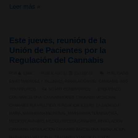
II
Leer más »
Fòrum
de
Este jueves, reunión de la
Clubes
Unión de Pacientes por la
y
Regulación del Cannabis
Asociaciones
POR
LSMC
PUBLICADO EL
20/11/2018
PUBLICADO
de
EN
ACTIVIDADES Y TALLERES
,
REGULACIÓN DEL CANNABIS
,
USO
TERAPÉUTICO
NO HAY COMENTARIOS
ETIQUETADO
Cannabis
CON
BARCELONA
,
CANNABINOIDES
,
CANNABIS MEDICINAL
,
de
CANNABIS TERAPEUTICO
,
FUNDACION ICEERS
,
LA SAGRADA
MARIA
,
MARIHUANA MEDICINAL
,
MARIHUANA TERAPEUTICA
,
Cataluña
MEDICO CANNABIS
,
MEDICO RECETA CANNABIS
,
REGULACION
CANNABIS
,
REGULACION CANNABIS BARCELONA
,
REGULACION
MARIHUANA MEDICINAL
,
TRATAMIENTO MEDICO
,
UNION