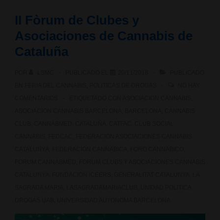
de
II Fòrum de Clubes y
Bellaterra.
Asociaciones de Cannabis de
Por
Cataluña
un
POR
LSMC
PUBLICADO EL
20/11/2018
PUBLICADO
cannabis
EN
FERIA DEL CANNABIS
,
POLÍTICAS DE DROGAS
NO HAY
COMENTARIOS
ETIQUETADO CON
ASOCIACION CANNABIS
,
responsable
ASOCIACION CANNABIS BARCELONA
,
BARCELONA
,
CANNABIS
CLUB
,
CANNABMED
,
CATALUÑA
,
CATFAC
,
CLUB SOCIAL
CANNABIS
,
FEDCAC
,
FEDERACION ASOCIACIONES CANNABIS
CATALUNYA
,
FEDERACION CANNABICA
,
FORO CANNABICO
,
FORUM CANNABMED
,
FORUM CLUBS Y ASOCIACIONES CANNABIS
CATALUNYA
,
FUNDACION ICEERS
,
GENERALITAT CATALUNYA
,
LA
SAGRADA MARIA
,
LASAGRADAMARIACLUB
,
UNIDAD POLITICA
DROGAS UAB
,
UNIVERSIDAD AUTONOMA BARCELONA