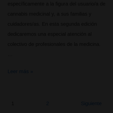
específicamente a la figura del usuario/a de
cannabis medicinal y, a sus familias y
cuidadores/as. En esta segunda edición
dedicaremos una especial atención al
colectivo de profesionales de la medicina.
…
II
Leer más »
Congreso
de
CANNABMED:
Paginación
1
2
Siguiente
de
«Un