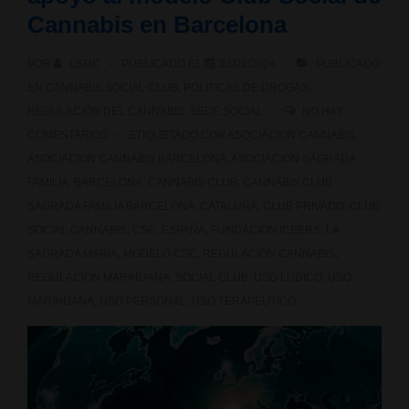
Cannabis en Barcelona
POR
LSMC
PUBLICADO EL
23/01/2024
PUBLICADO
EN
CANNABIS SOCIAL CLUB
,
POLÍTICAS DE DROGAS
,
REGULACIÓN DEL CANNABIS
,
SEDE SOCIAL
NO HAY
COMENTARIOS
ETIQUETADO CON
ASOCIACION CANNABIS
,
ASOCIACION CANNABIS BARCELONA
,
ASOCIACION SAGRADA
FAMILIA
,
BARCELONA
,
CANNABIS CLUB
,
CANNABIS CLUB
SAGRADA FAMILIA BARCELONA
,
CATALUÑA
,
CLUB PRIVADO
,
CLUB
SOCIAL CANNABIS
,
CSC
,
ESPAÑA
,
FUNDACION ICEERS
,
LA
SAGRADA MARIA
,
MODELO CSC
,
REGULACION CANNABIS
,
REGULACION MARIHUANA
,
SOCIAL CLUB
,
USO LUDICO
,
USO
MARIHUANA
,
USO PERSONAL
,
USO TERAPEUTICO