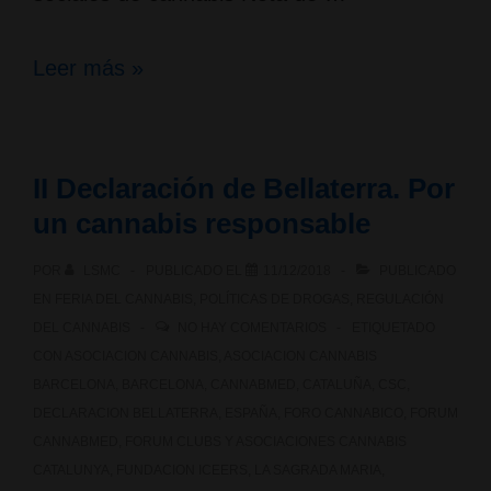
Nota
Leer más »
de
prensa
II Declaración de Bellaterra. Por
de
un cannabis responsable
ICEERS
POR
LSMC
PUBLICADO EL
11/12/2018
PUBLICADO
en
EN
FERIA DEL CANNABIS
,
POLÍTICAS DE DROGAS
,
REGULACIÓN
apoyo
DEL CANNABIS
NO HAY COMENTARIOS
ETIQUETADO
CON
ASOCIACION CANNABIS
,
ASOCIACION CANNABIS
al
BARCELONA
,
BARCELONA
,
CANNABMED
,
CATALUÑA
,
CSC
,
modelo
DECLARACION BELLATERRA
,
ESPAÑA
,
FORO CANNABICO
,
FORUM
CANNABMED
,
FORUM CLUBS Y ASOCIACIONES CANNABIS
Club
CATALUNYA
,
FUNDACION ICEERS
,
LA SAGRADA MARIA
,