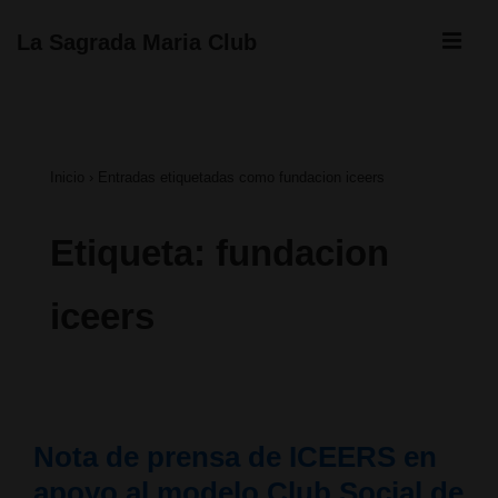
↓
ME
La Sagrada Maria Club
Saltar
Navegación
al
principal
contenido
Inicio
›
Entradas etiquetadas como fundacion iceers
principal
Etiqueta:
fundacion
iceers
Nota de prensa de ICEERS en
apoyo al modelo Club Social de