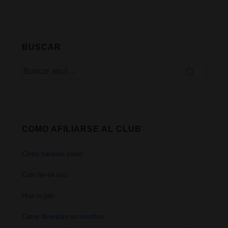
entradas
puente
entre
BUSCAR
la
Buscar
medicina
por:
cannábica
y
COMO AFILIARSE AL CLUB
los
Cómo hacerse socio
pacientes”
Com fer-se soci
How to join
Come diventare un membro