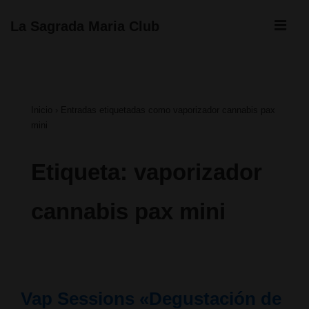
↓
ME
La Sagrada Maria Club
Saltar
Navegación
al
principal
contenido
Inicio
›
Entradas etiquetadas como vaporizador cannabis pax
principal
mini
Etiqueta:
vaporizador
cannabis pax mini
Vap Sessions «Degustación de