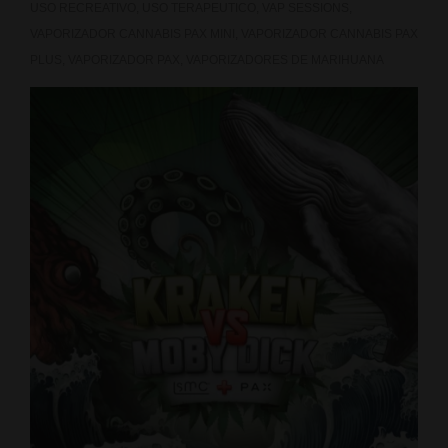
USO RECREATIVO
,
USO TERAPEUTICO
,
VAP SESSIONS
,
VAPORIZADOR CANNABIS PAX MINI
,
VAPORIZADOR CANNABIS PAX
PLUS
,
VAPORIZADOR PAX
,
VAPORIZADORES DE MARIHUANA