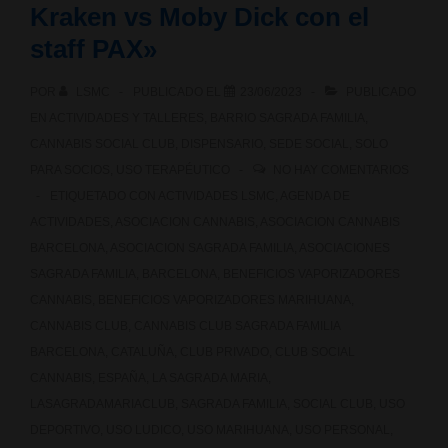
Kraken vs Moby Dick con el
staff PAX»
POR
LSMC
PUBLICADO EL
23/06/2023
PUBLICADO
EN
ACTIVIDADES Y TALLERES
,
BARRIO SAGRADA FAMILIA
,
CANNABIS SOCIAL CLUB
,
DISPENSARIO
,
SEDE SOCIAL
,
SOLO
PARA SOCIOS
,
USO TERAPÉUTICO
NO HAY COMENTARIOS
ETIQUETADO CON
ACTIVIDADES LSMC
,
AGENDA DE
ACTIVIDADES
,
ASOCIACION CANNABIS
,
ASOCIACION CANNABIS
BARCELONA
,
ASOCIACION SAGRADA FAMILIA
,
ASOCIACIONES
SAGRADA FAMILIA
,
BARCELONA
,
BENEFICIOS VAPORIZADORES
CANNABIS
,
BENEFICIOS VAPORIZADORES MARIHUANA
,
CANNABIS CLUB
,
CANNABIS CLUB SAGRADA FAMILIA
BARCELONA
,
CATALUÑA
,
CLUB PRIVADO
,
CLUB SOCIAL
CANNABIS
,
ESPAÑA
,
LA SAGRADA MARIA
,
LASAGRADAMARIACLUB
,
SAGRADA FAMILIA
,
SOCIAL CLUB
,
USO
DEPORTIVO
,
USO LUDICO
,
USO MARIHUANA
,
USO PERSONAL
,