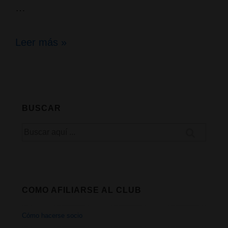
…
Vap
Leer más »
Sessions «Degustación
de
Kraken
BUSCAR
vs
Buscar
Moby
por:
Dick
con
COMO AFILIARSE AL CLUB
el
Cómo hacerse socio
staff