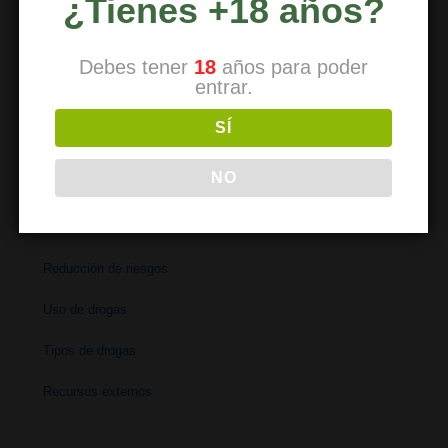
¿Tienes +18 años?
Horarios
Dirección
Debes tener
18
años para poder
entrar.
Contacto
SÍ
NO
REDUCCIÓN DE RIESGOS
Reducción de riesgos
Uso de drogas
Tipos de drogas
Recursos externos