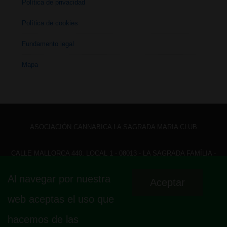
Política de privacidad
Política de cookies
Fundamento legal
Mapa
ASOCIACIÓN CANNABICA LA SAGRADA MARIA CLUB
CALLE MALLORCA 440, LOCAL 1 - 08013 - LA SAGRADA FAMÍLIA -
BARCELONA - HOLA@ LASAGRADAMARIACLUB.ORG
Al navegar por nuestra
Aceptar
Menú
Aviso legal
Política de privacidad
Política de cookies
web aceptas el uso que
Fundamento legal
Mapa
del
hacemos de las
pie