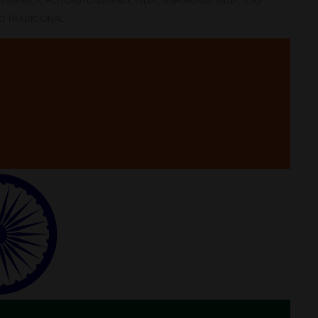
ANNABICA
,
HISTORIA CANNABIS
,
INDIA
,
MARIHUANA INDIA
,
USO
O TRADICIONAL