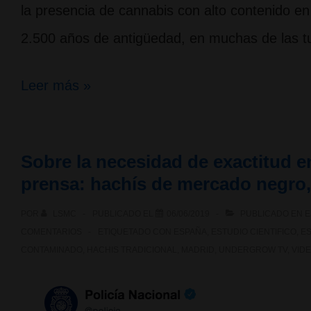
la presencia de cannabis con alto contenido e
2.500 años de antigüedad, en muchas de las 
En
Leer más »
China,
hallada
Sobre la necesidad de exactitud en l
prueba
prensa: hachís de mercado negro,
del
POR
LSMC
PUBLICADO EL
06/06/2019
PUBLICADO EN
E
uso
COMENTARIOS
ETIQUETADO CON
ESPAÑA
,
ESTUDIO CIENTIFICO
,
ES
del
CONTAMINADO
,
HACHIS TRADICIONAL
,
MADRID
,
UNDERGROW TV
,
VID
cannabis
en