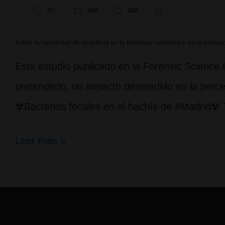
Sobre la necesidad de exactitud en la literatura científica y en la pren
Este estudio publicado en la Forensic Science
pretenderlo, un impacto desmedido en la perce
☢Bacterias fecales en el hachís de #Madrid☢ 
Sobre
Leer más »
la
necesidad
de
exactitud