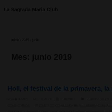
↓
Navegación
La Sagrada Maria Club
principal
Saltar
al
contenido
Inicio
›
2019
›
junio
principal
Mes:
junio 2019
Holi, el festival de la primavera, l
POR
LSMC
PUBLICADO EL
25/06/2019
PUBLICADO EN
C
COMENTARIOS
ETIQUETADO CON
BEBIDA BHANG
,
BEBIDA CANNABI