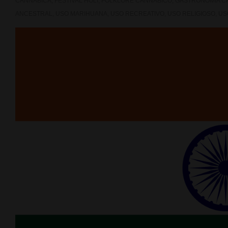
CANNABICA
,
FESTIVAL HOLI
,
FOLKLORE CANNABICO
,
GASTRONOMIA C
ANCESTRAL
,
USO MARIHUANA
,
USO RECREATIVO
,
USO RELIGIOSO
,
US