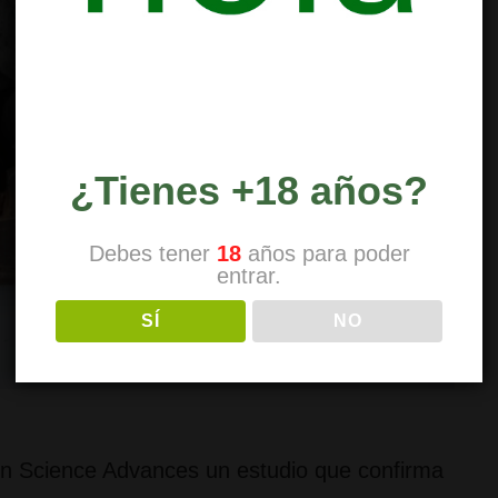
¿Tienes +18 años?
Debes tener
18
años para poder
entrar.
SÍ
NO
n Science Advances un estudio que confirma