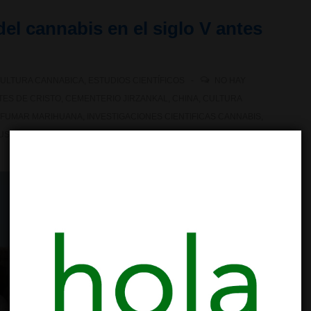
el cannabis en el siglo V antes
ULTURA CANNABICA
,
ESTUDIOS CIENTÍFICOS
NO HAY
TES DE CRISTO
,
CEMENTERIO JIRZANKAL
,
CHINA
,
CULTURA
FUMAR MARIHUANA
,
INVESTIGACIONES CIENTIFICAS CANNABIS
,
USO RECREATIVO
,
USO TRADICIONAL
,
VIDEO ESTUDIO CIENTIFICO