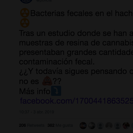
el
siglo
V
antes
de
Cristo