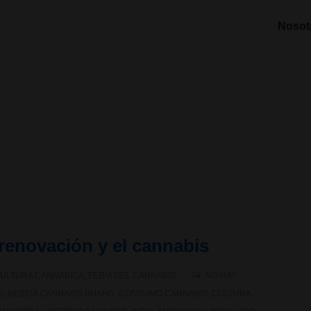
Nosot
a renovación y el cannabis
ULTURA CANNABICA
,
FERIA DEL CANNABIS
NO HAY
S
,
BEBIDA CANNABIS BHANG
,
CONSUMO CANNABIS
,
CULTURA