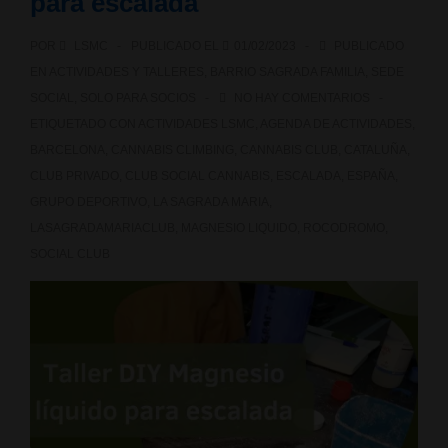
para escalada
mic
POR
LSMC
PUBLICADO EL
01/02/2023
PUBLICADO
«Monólogos
EN
ACTIVIDADES Y TALLERES
,
BARRIO SAGRADA FAMILIA
,
SEDE
y
SOCIAL
,
SOLO PARA SOCIOS
NO HAY COMENTARIOS
ETIQUETADO CON
ACTIVIDADES LSMC
,
AGENDA DE ACTIVIDADES
,
buenos
BARCELONA
,
CANNABIS CLIMBING
,
CANNABIS CLUB
,
CATALUÑA
,
humos»
CLUB PRIVADO
,
CLUB SOCIAL CANNABIS
,
ESCALADA
,
ESPAÑA
,
GRUPO DEPORTIVO
,
LA SAGRADA MARIA
,
LASAGRADAMARIACLUB
,
MAGNESIO LIQUIDO
,
ROCODROMO
,
SOCIAL CLUB