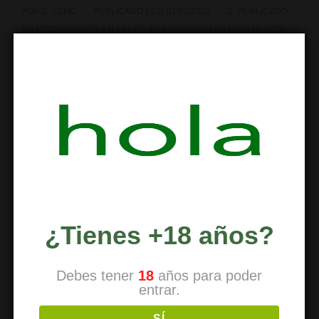
POR
LSMC
PUBLICADO EL
01/02/2023
PUBLICADO
EN
ACTIVIDADES Y TALLERES
,
BARRIO SAGRADA FAMILIA
,
SEDE
SOCIAL
,
SOLO PARA SOCIOS
NO HAY COMENTARIOS
ETIQUETADO CON
ACTIVIDADES LSMC
,
AGENDA DE ACTIVIDADES
,
AMIGO INVISIBLE
,
ASOCIACION SAGRADA FAMILIA
,
BARCELONA
,
BARRIO SAGRADA FAMILIA
,
CANNABIS CLIMBING
,
CANNABIS
CLUB
,
CANNABIS CLUB SAGRADA FAMILIA BARCELONA
,
CARNAVALES
,
CATALUÑA
,
CLUB PRIVADO
,
CLUB SOCIAL
CANNABIS
,
DO IT YOURSELF
,
DOMINGO DE CINE
,
ESPAÑA
,
EVENTOS DEL MES
,
LA SAGRADA MARIA
,
LASAGRADAMARIACLUB
,
MAGNESIO LIQUIDO
,
NOCHE KARAOKE
,
SAN VALENTIN
,
SOCIAL CLUB
,
TALLER DIY
¿Tienes +18 años?
Debes tener
18
años para poder
entrar.
SÍ