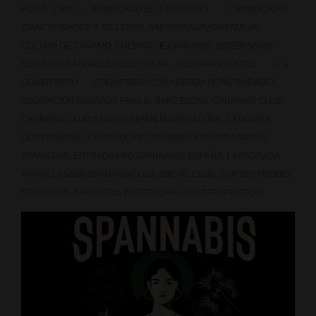
POR
LSMC
PUBLICADO EL
28/02/2023
PUBLICADO
EN
ACTIVIDADES Y TALLERES
,
BARRIO SAGRADA FAMILIA
,
CULTIVO DE CAÑAMO
,
CULTIVO DE CANNABIS
,
DISPENSARIO
,
FERIA DEL CANNABIS
,
SEDE SOCIAL
,
SOLO PARA SOCIOS
1
COMENTARIO
ETIQUETADO CON
AGENDA DE ACTIVIDADES
,
ASOCIACION SAGRADA FAMILIA
,
BARCELONA
,
CANNABIS CLUB
,
CANNABIS CLUB SAGRADA FAMILIA BARCELONA
,
CATALUÑA
,
CLUB PRIVADO
,
CLUB SOCIAL CANNABIS
,
ENTRADA GRATIS
SPANNABIS
,
ENTRADA PRO SPANNABIS
,
ESPAÑA
,
LA SAGRADA
MARIA
,
LASAGRADAMARIACLUB
,
SOCIAL CLUB
,
SORTEO PREMIO
,
SPANNABIS
,
SPANNABIS BARCELONA
,
USO TERAPEUTICO