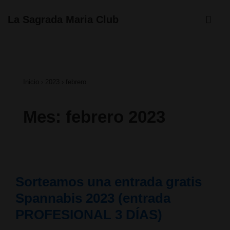
↓
ME
La Sagrada Maria Club
Saltar
Navegación
al
principal
contenido
Inicio
›
2023
›
febrero
principal
Mes:
febrero 2023
Sorteamos una entrada gratis
Spannabis 2023 (entrada
PROFESIONAL 3 DÍAS)