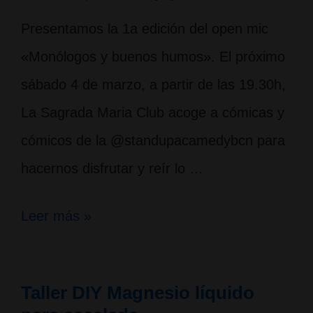
Presentamos la 1a edición del open mic
«Monólogos y buenos humos». El próximo
sábado 4 de marzo, a partir de las 19.30h,
La Sagrada Maria Club acoge a cómicas y
cómicos de la @standupacamedybcn para
hacernos disfrutar y reír lo …
1a
Leer más »
Edición
del
Taller DIY Magnesio líquido
open