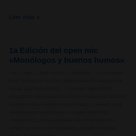
Sorteamos
Leer más »
una
entrada
1a Edición del open mic
gratis
«Monólogos y buenos humos»
Spannabis
POR
LSMC
PUBLICADO EL
20/02/2023
PUBLICADO
2023
EN
ACTIVIDADES Y TALLERES
,
BARRIO SAGRADA FAMILIA
,
SEDE
(entrada
SOCIAL
,
SOLO PARA SOCIOS
NO HAY COMENTARIOS
ETIQUETADO CON
ASOCIACION SAGRADA FAMILIA
,
ASOCIACIONES
PROFESIONAL
SAGRADA FAMILIA
,
BARRIO SAGRADA FAMILIA
,
CANNABIS CLUB
3
SAGRADA FAMILIA BARCELONA
,
CANNABIS COMESTIBLE
,
COMEDIANTES
,
LA SAGRADA MARIA
,
MICROFONO ABIERTO
,
DÍAS)
MONOLOGO
,
MONOLOGO CANNABICO
,
OPENMIC
,
STAND UP
,