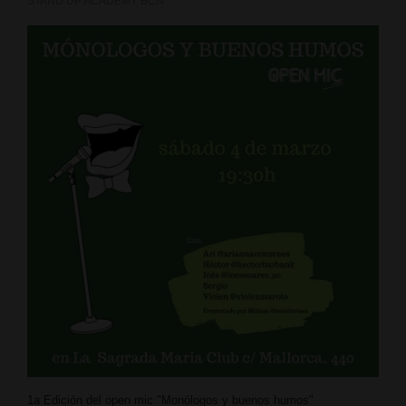
STAND UP ACADEMY BCN
1a Edición del open mic "Monólogos y buenos humos"