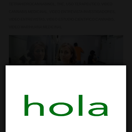
Sanjay
TETRAHIDROCANNABINOL
,
THC
,
USO TERAPEUTICO
,
VIDEO
CANNABIS MEDICINAL
,
VIDEO ENTREVISTA INVESTIGADORES
,
Gupta
VIDEO ENTREVISTAS
,
VIDEO ESTUDIO CIENTIFICO CANNABIS
,
VIDEO MARIHUANA MEDICINAL
Chistina Sanchez bióloga de la Universidad Complutense de
Madrid
Extraemos del diario 20 Minutos una
importante entrevista realizada a la