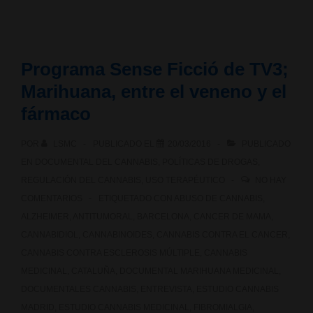
Programa Sense Ficció de TV3;
Marihuana, entre el veneno y el
fármaco
POR
LSMC
PUBLICADO EL
20/03/2016
PUBLICADO
EN
DOCUMENTAL DEL CANNABIS
,
POLÍTICAS DE DROGAS
,
REGULACIÓN DEL CANNABIS
,
USO TERAPÉUTICO
NO HAY
COMENTARIOS
ETIQUETADO CON
ABUSO DE CANNABIS
,
ALZHEIMER
,
ANTITUMORAL
,
BARCELONA
,
CANCER DE MAMA
,
CANNABIDIOL
,
CANNABINOIDES
,
CANNABIS CONTRA EL CANCER
,
CANNABIS CONTRA ESCLEROSIS MÚLTIPLE
,
CANNABIS
MEDICINAL
,
CATALUÑA
,
DOCUMENTAL MARIHUANA MEDICINAL
,
DOCUMENTALES CANNABIS
,
ENTREVISTA
,
ESTUDIO CANNABIS
MADRID
,
ESTUDIO CANNABIS MEDICINAL
,
FIBROMIALGIA
,