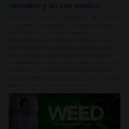
enorme
cannabis y su uso medico
e
POR
LSMC
PUBLICADO EL
03/09/2014
PUBLICADO
innegable
EN
DOCUMENTAL DEL CANNABIS
,
REGULACIÓN DEL CANNABIS
,
USO TERAPÉUTICO
NO HAY COMENTARIOS
potencial
ETIQUETADO CON
DOCUMENTAL CNN CANNABIS
,
DOCUMENTAL
terapéutico
MARIHUANA MEDICINAL
,
DOCUMENTALES CANNABIS
,
ESTADOS
UNIDOS
,
ESTUDIOS CANNABIS
,
INVESTIGACIONES CIENTIFICAS
CANNABIS MEDICINAL
,
LEGALIZACION CANNABIS
,
LEGALIZACION
CANNABIS EEUU
,
LEGALIZACION MARIHUANA ESTADOS UNIDOS
,
REGULACION MARIHUANA
,
USO TERAPEUTICO
,
VIDEO CANNABIS
MEDICINAL
,
VIDEO LEGALIZACION MARIHUANA