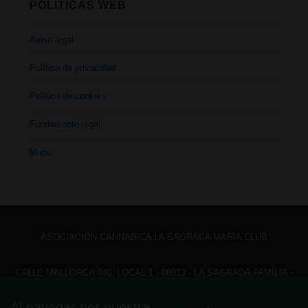
POLÍTICAS WEB
Aviso legal
Política de privacidad
Política de cookies
Fundamento legal
Mapa
ASOCIACIÓN CANNABICA LA SAGRADA MARIA CLUB
CALLE MALLORCA 440, LOCAL 1 - 08013 - LA SAGRADA FAMÍLIA -
BARCELONA - HOLA@ LASAGRADAMARIACLUB.ORG
Al navegar por nuestra