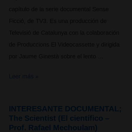
capítulo de la serie documental Sense
Ficció, de TV3. Es una producción de
Televisió de Catalunya con la colaboración
de Produccions El Videocassette y dirigida
por Jaume Ginestà sobre el lento …
Programa
Leer más »
Sense
Ficció
INTERESANTE DOCUMENTAL;
de
The Scientist (El científico –
TV3;
Prof. Rafael Mechoulam)