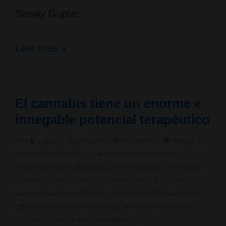
Sanjay Gupta: …
Weed
Leer más »
3
–
El cannabis tiene un enorme e
The
innegable potencial terapéutico
Marijuana
POR
LSMC
PUBLICADO EL
05/10/2014
PUBLICADO
Revolution.
EN
USO TERAPÉUTICO
NO HAY COMENTARIOS
Reportaje
ETIQUETADO CON
CANNABIDIOL
,
CANNABINOIDES
,
CANNABIS
CONTRA EL CANCER
,
CBD
,
CONTRA EL CANCER
,
ESTUDIO
del
CANNABIS MADRID
,
ESTUDIOS CANNABIS
,
INVESTIGACIONES
Dr.
CIENTIFICAS CANNABIS MEDICINAL
,
MARIHUANA CONTRA EL
CANCER
,
SISTEMA ENDOCANNABINOIDE
,