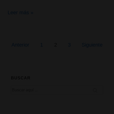
Documental
Leer más »
de
CNN;
El
Paginación
Anterior
1
2
3
Siguiente
de
Dr.
entradas
Sanjay
Gupta
BUSCAR
habla
Buscar
sobre
por:
cannabis