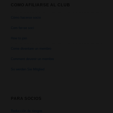
y
COMO AFILIARSE AL CLUB
su
Cómo hacerse socio
uso
Com fer-se soci
medico
How to join
Come diventare un membro
Comment devenir un membre
So werden Sie Mitglied
PARA SOCIOS
Reducción de riesgos