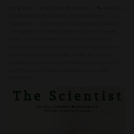
Marihuana,
POR
LSMC
PUBLICADO EL
01/08/2015
PUBLICADO
entre
EN
DOCUMENTAL DEL CANNABIS
,
USO TERAPÉUTICO
1
COMENTARIO
ETIQUETADO CON
ANANDAMIDA
,
CANNABIDIOL
,
el
CANNABINOIDES
,
CANNABIS CONTRA EL CANCER
,
CANNABIS
veneno
ISRAEL
,
CBD
,
DOCUMENTAL THE SCIENTIST
,
ENTREVISTA
,
ESTUDIOS CANNABIS
,
FUNDACIÓN CANNA
,
INVESTIGACIONES
y
CIENTIFICAS CANNABIS MEDICINAL
,
RAFAEL MECHOULAM
,
el
SISTEMA ENDOCANNABINOIDE
,
TETRAHIDROCANNABINOL
,
THC
,
USO TERAPEUTICO
,
VIDEO CANNABIS MEDICINAL
,
VIDEO
fármaco
ENTREVISTAS