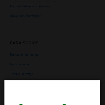
Comment devenir un membre
So werden Sie Mitglied
PARA SOCIOS
Reducción de riesgos
Cómo renovar
Traer a un amigo
Horarios
Dirección
Contacto