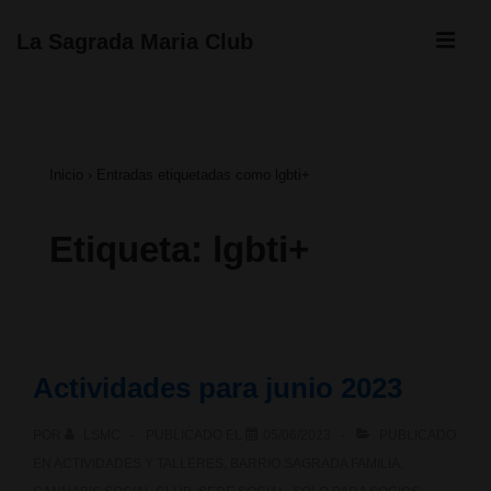
↓
ME
La Sagrada Maria Club
Saltar
Navegación
al
principal
contenido
Inicio
›
Entradas etiquetadas como lgbti+
principal
Etiqueta:
lgbti+
Actividades para junio 2023
POR
LSMC
PUBLICADO EL
05/06/2023
PUBLICADO
EN
ACTIVIDADES Y TALLERES
,
BARRIO SAGRADA FAMILIA
,