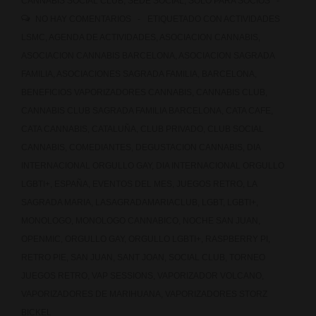
CANNABIS SOCIAL CLUB
,
SEDE SOCIAL
,
SOLO PARA SOCIOS
NO HAY COMENTARIOS
ETIQUETADO CON
ACTIVIDADES
LSMC
,
AGENDA DE ACTIVIDADES
,
ASOCIACION CANNABIS
,
ASOCIACION CANNABIS BARCELONA
,
ASOCIACION SAGRADA
FAMILIA
,
ASOCIACIONES SAGRADA FAMILIA
,
BARCELONA
,
BENEFICIOS VAPORIZADORES CANNABIS
,
CANNABIS CLUB
,
CANNABIS CLUB SAGRADA FAMILIA BARCELONA
,
CATA CAFE
,
CATA CANNABIS
,
CATALUÑA
,
CLUB PRIVADO
,
CLUB SOCIAL
CANNABIS
,
COMEDIANTES
,
DEGUSTACION CANNABIS
,
DIA
INTERNACIONAL ORGULLO GAY
,
DIA INTERNACIONAL ORGULLO
LGBTI+
,
ESPAÑA
,
EVENTOS DEL MES
,
JUEGOS RETRO
,
LA
SAGRADA MARIA
,
LASAGRADAMARIACLUB
,
LGBT
,
LGBTI+
,
MONOLOGO
,
MONOLOGO CANNABICO
,
NOCHE SAN JUAN
,
OPENMIC
,
ORGULLO GAY
,
ORGULLO LGBTI+
,
RASPBERRY PI
,
RETRO PIE
,
SAN JUAN
,
SANT JOAN
,
SOCIAL CLUB
,
TORNEO
JUEGOS RETRO
,
VAP SESSIONS
,
VAPORIZADOR VOLCANO
,
VAPORIZADORES DE MARIHUANA
,
VAPORIZADORES STORZ
BICKEL