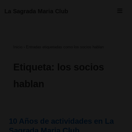
↓
ME
La Sagrada Maria Club
Saltar
Navegación
al
principal
contenido
Inicio
›
Entradas etiquetadas como los socios hablan
principal
Etiqueta:
los socios
hablan
10 Años de actividades en La
Sagrada Maria Club