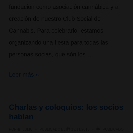
fundación como asociación cannábica y a
creación de nuestro Club Social de
Cannabis. Para celebrarlo, estamos
organizando una fiesta para todas las
personas socias, que són los …
10
Leer más »
Años
de
Charlas y coloquios: los socios
actividades
hablan
en
POR
LSMC
PUBLICADO EL
18/11/2015
PUBLICADO