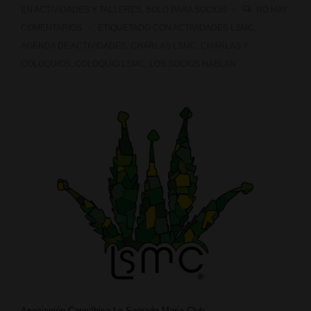
La
EN
ACTIVIDADES Y TALLERES
,
SOLO PARA SOCIOS
NO HAY
Sagrada
COMENTARIOS
ETIQUETADO CON
ACTIVIDADES LSMC
,
AGENDA DE ACTIVIDADES
,
CHARLAS LSMC
,
CHARLAS Y
Maria
COLOQUIOS
,
COLOQUIO LSMC
,
LOS SOCIOS HABLAN
Club
Asociación Cannábica La Sagrada Maria Club