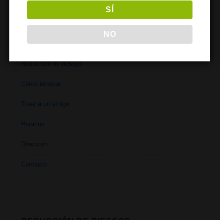
SÍ
NO
PARA SOCIOS
Reducción de riesgos
Cómo renovar
Traer a un amigo
Horarios
Dirección
Contacto